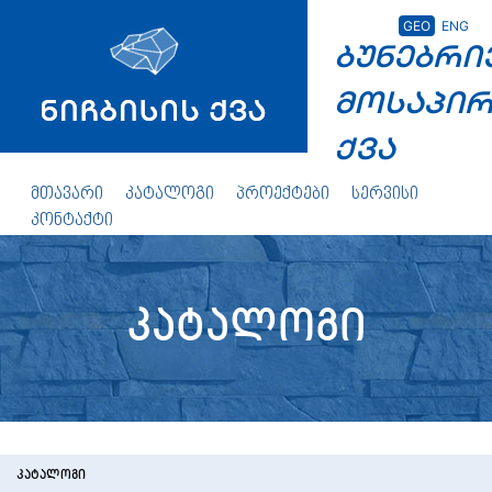
GEO
ENG
ბუნებრი
მოსაპი
ქვა
მთავარი
კატალოგი
პროექტები
სერვისი
კონტაქტი
კატალოგი
ᲙᲐᲢᲐᲚᲝᲒᲘ